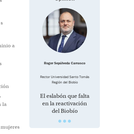
s
os
minio a
s
Roger Sepúlveda Carrasco
Rector Universidad Santo Tomás
Región del Biobío
ción
,
El eslabón que falta
en la reactivación
 la
del Biobío
a mujeres