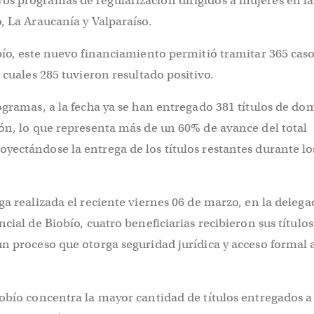
s programas de regularización dirigidos a mujeres en la
, La Araucanía y Valparaíso.
bío, este nuevo financiamiento permitió tramitar 365 cas
s cuales 285 tuvieron resultado positivo.
ogramas, a la fecha ya se han entregado 381 títulos de do
ón, lo que representa más de un 60% de avance del total
ectándose la entrega de los títulos restantes durante lo
ga realizada el reciente viernes 06 de marzo, en la delega
cial de Biobío, cuatro beneficiarias recibieron sus títulos
n proceso que otorga seguridad jurídica y acceso formal a
iobío concentra la mayor cantidad de títulos entregados 