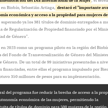
memoración del Día Internacional de la Mujer
, el sere
en Biobío, Sebastián Artiaga,
destacó el "importante av
mía económica y acceso a la propiedad para mujeres de
, superando ya los 381 títulos de dominio entregados a m
a de Regularización de Propiedad financiado por el Minis
idad de Género".
ó en 2023 como un programa piloto en la región del Biobí
s del Fondo de Transversalización de Género del Minister
 Género. De un total de 99 iniciativas presentadas a nive
n financiadas, entre ellas el programa impulsado por Bie
btuvo 350 millones de pesos para su implementación.
tral del programa fue reducir la brecha de acceso a la pro
 autonomía económica de las mujeres, permitiendo la
tuita de títulos de dominio para 500 mujeres de la región