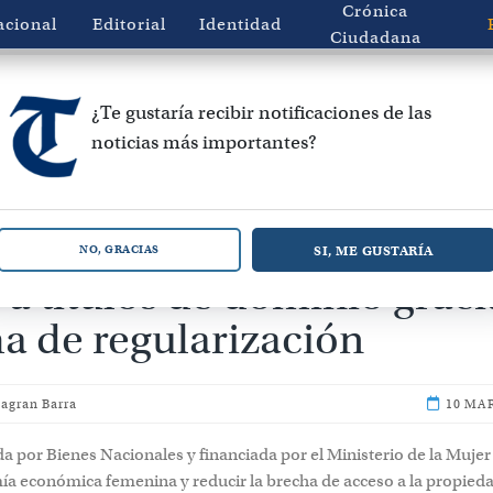
Crónica
acional
Editorial
Identidad
Ciudadana
¿Te gustaría recibir notificaciones de las
noticias más importantes?
80 mujeres del Biobío
SI, ME GUSTARÍA
NO, GRACIAS
a títulos de dominio graci
a de regularización
lagran Barra
10 MAR
da por Bienes Nacionales y financiada por el Ministerio de la Muje
mía económica femenina y reducir la brecha de acceso a la propied