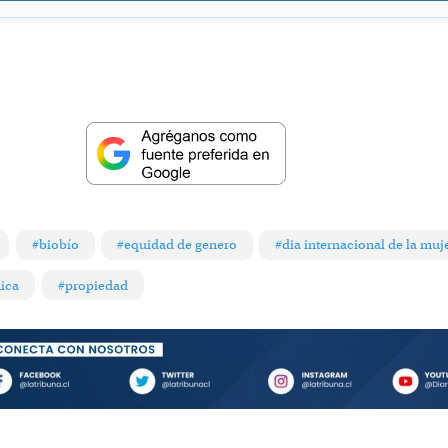
#biobío
#equidad de genero
#dia internacional de la muj
ica
#propiedad