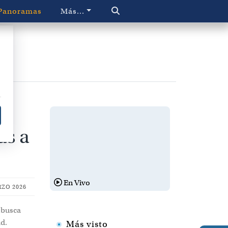
Panoramas
Más...
as a
En Vivo
ZO 2026
r busca
ad.
Más visto