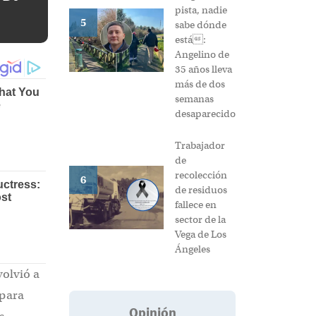
pista, nadie
5
sabe dónde
está:
Angelino de
35 años lleva
más de dos
semanas
desaparecido
Trabajador
de
recolección
6
de residuos
fallece en
sector de la
Vega de Los
Ángeles
volvió a
 para
Opinión