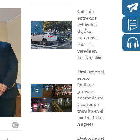
Colisión
entre dos
vehículos
1
dejó un
automóvil
sobre la
vereda en
Los Ángeles
Desborde del
estero
Quilque
2
provoca
anegamiento
y cortes de
tránsito en el
centro de Los
Ángeles
Desborde del