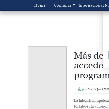
Home
Comunas
Internacional
N
Más de 3
acceden 
program
por
María José Vil
La iniciativa impulsa
fortalecer la autono