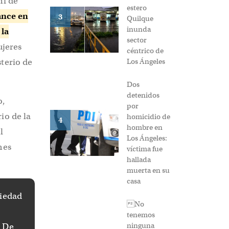
mi de
estero
ance en
3
Quilque
inunda
 la
sector
ujeres
céntrico de
terio de
Los Ángeles
Dos
detenidos
o,
por
io de la
homicidio de
4
hombre en
l
Los Ángeles:
nes
víctima fue
hallada
muerta en su
casa
piedad
No
tenemos
ninguna
. De