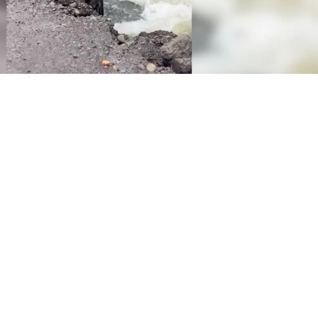
 Puente provisorio en riesgo de colapso deja a 42 familias de Los Ángeles aisladas / La
rece en el sector Santa Elena, al sur de Los Ángeles, do
ntran en riesgo de quedar completamente aisladas debid
ente provisorio que es su única vía de salida. Los vecin
a lluvia más intensa la estructura podría ceder y caer al
uido de forma emergente tras el derrumbe del puente ori
s funcionando como solución
"temporal"
y hoy presenta g
os últimos sistemas frontales.
Anuncian desvío de la locomoción colectiva por deterior