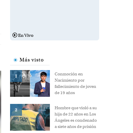
En Vivo
TO 2026
lluvias
Más visto
Conmoción
en
1
Nacimiento
por
fallecimiento
de joven de
19 años
Hombre que
violó a su hija
de 22 años en
2
Los Ángeles