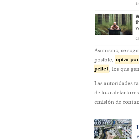
Asimismo, se sugi
posible,
optar por
pellet
, los que g
Las autoridades t
de los calefactore
emisión de contam