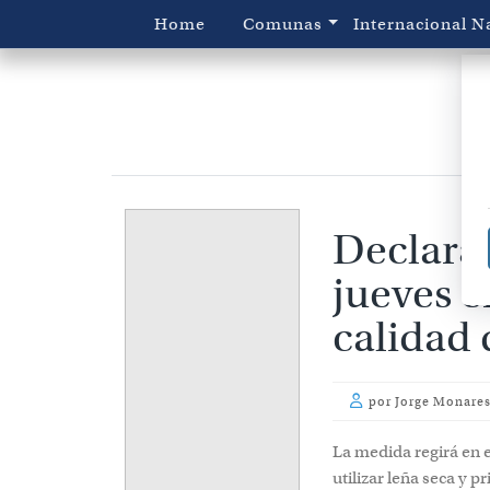
Home
Comunas
Internacional
N
Declaran
jueves e
calidad 
por
Jorge Monares
La medida regirá en 
utilizar leña seca y 