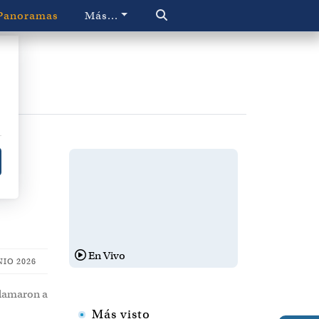
Panoramas
Más...
e
En Vivo
NIO 2026
llamaron a
Más visto