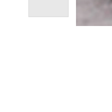
Alerta en Santa Elena:
Tribuna
La preocupación c
familias se encue
deterioro de un pu
alertan que con un
El puente, constr
2024, lleva 2 año
afectaciones por l