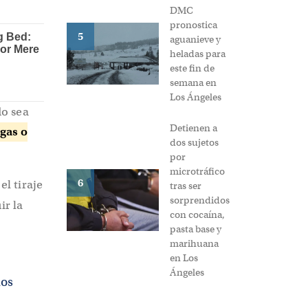
DMC
pronostica
5
aguanieve y
heladas para
este fin de
semana en
Los Ángeles
o sea
Detienen a
 gas o
dos sujetos
por
microtráfico
6
l tiraje
tras ser
sorprendidos
ir la
con cocaína,
pasta base y
marihuana
en Los
Ángeles
dos