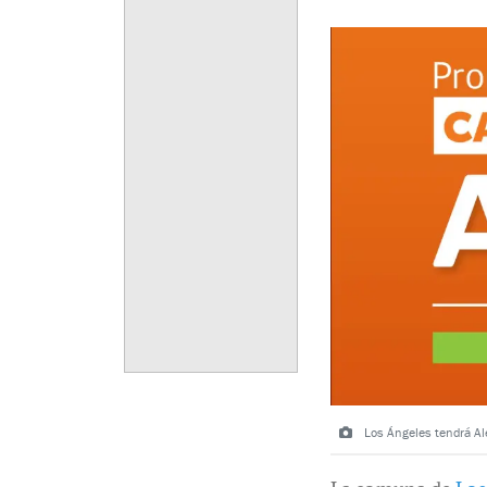
Los Ángeles tendrá Ale