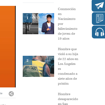
Conmoción
en
1
Nacimiento
por
fallecimiento
de joven de
19 años
Hombre que
violó a su hija
de 22 años en
2
Los Ángeles
es
condenado a
siete años de
prisión
te
Hombre
desaparecido
en San