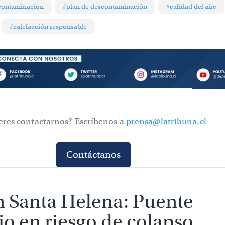
contaminacion
#plan de descontaminación
#calidad del aire
#calefacción responsable
eres contactarnos? Escríbenos a
prensa@latribuna.cl
Contáctanos
n Santa Helena: Puente
io en riesgo de colapso dej