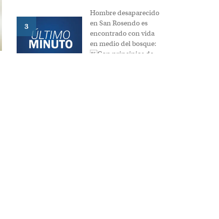
es
condenado a
siete años de
prisión
Hombre
desaparecido
nde 42
en San
Rosendo es
o al
3
encontrado
os
con vida en
medio del
 canal.
bosque:
Con
ginal en
principios de
raves
hipotermia
Familia de
Santa
Bárbara
o del
busca