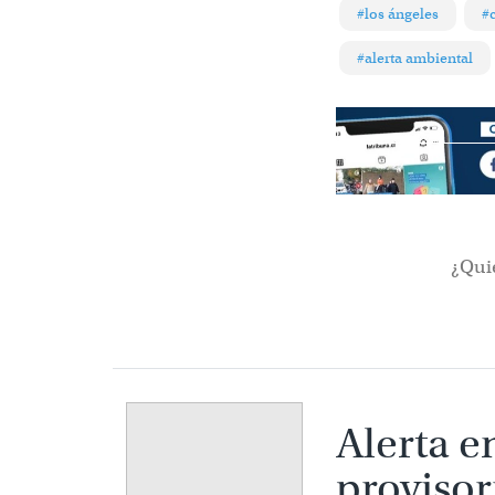
#los ángeles
#
#alerta ambiental
¿Qui
Alerta e
provisor