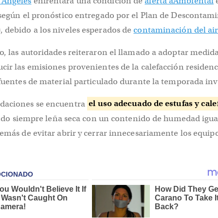
 Ángeles
enfrentará una condición de
alerta aAmbiental
e
, según el pronóstico entregado por el Plan de Descontam
), debido a los niveles esperados de
contaminación del ai
o, las autoridades reiteraron el llamado a adoptar medid
cir las emisiones provenientes de la calefacción residenc
 fuentes de material particulado durante la temporada inv
ndaciones se encuentra
el uso adecuado de estufas y cale
ando siempre leña seca con un contenido de humedad igua
demás de evitar abrir y cerrar innecesariamente los equip