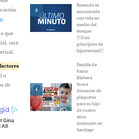
ste
Rosendo es
inación
3
encontrado
con vida en
re
.
medio del
bosque:
as que
Con
ial, una
principios de
hipotermia
ernal.
Familia de
factores
Santa
l o
Bárbara
busca
os de
4
donantes de
plaquetas
para su hijo
de cuatro
años
internado en
Santiago