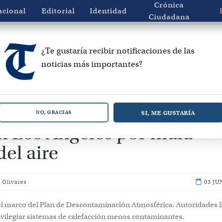
Crónica
acional
Editorial
Identidad
Ciudadana
¿Te gustaría recibir notificaciones de las
noticias más importantes?
 alerta ambiental para est
SI, ME GUSTARÍA
NO, GRACIAS
n Los Ángeles por mala
del aire
 Olivares
03 JU
el marco del Plan de Descontaminación Atmosférica. Autoridades 
privilegiar sistemas de calefacción menos contaminantes.