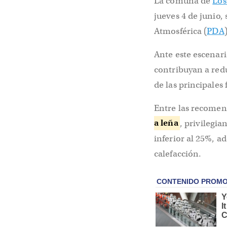
La comuna de
Los
jueves 4 de junio
Atmosférica (
PDA
Ante este escenari
contribuyan a redu
de las principales
Entre las recome
a leña
, privilegi
inferior al 25%, a
calefacción.