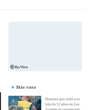
e
s
En Vivo
STO 2026
rtes
Más visto
Hombre que
violó a su
hija de 22
1
años en Los
Ángeles es