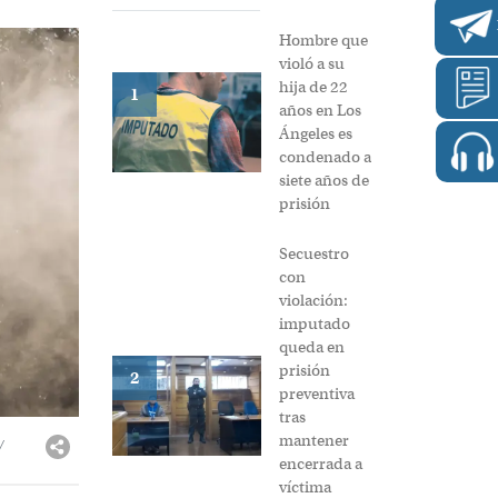
Hombre que
violó a su
hija de 22
1
años en Los
Ángeles es
condenado a
siete años de
prisión
Secuestro
con
violación:
imputado
queda en
prisión
2
preventiva
tras
mantener
/
encerrada a
víctima