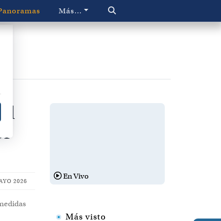
Panoramas
Más...
al
or
En Vivo
AYO 2026
 medidas
Más visto