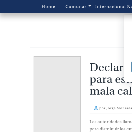
Home
Comunas
Internacional
N
Declara
para est
mala cal
por
Jorge Monares
Las autoridades llam
para disminuir las e