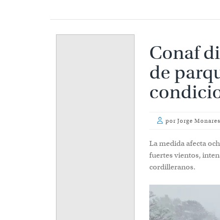
Conaf di
parques 
meteoro
por
Jorge Monares
La medida afecta ocho
vientos, intensas nev