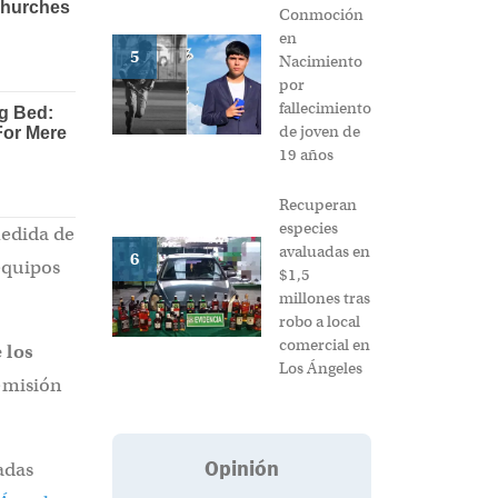
Conmoción
en
5
Nacimiento
por
fallecimiento
de joven de
19 años
Recuperan
especies
medida de
avaluadas en
6
equipos
$1,5
millones tras
robo a local
comercial en
 los
Los Ángeles
emisión
Opinión
adas