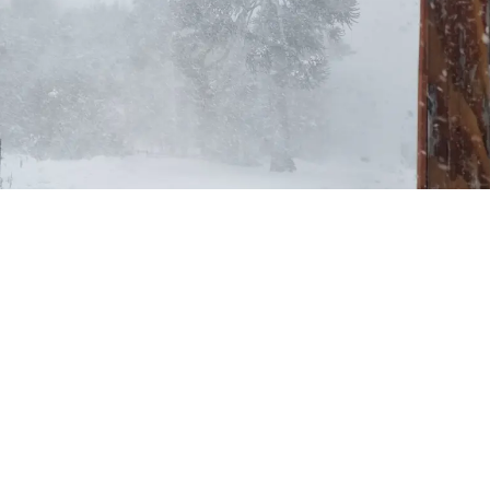
s / Conaf
cional Forestal (
Conaf
) dispuso el cierre preventivo de 
 nacionales debido a las condiciones meteorológicas regi
leranos.
al Parque Nacional Conguillío, Parque Nacional Huerque