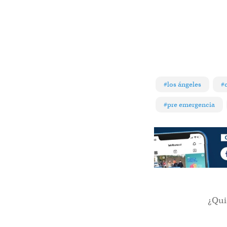
#los ángeles
#
#pre emergencia
¿Qui