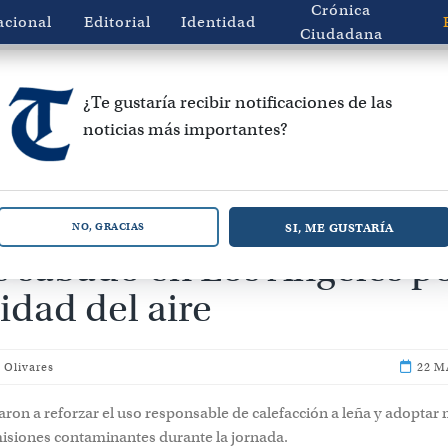
Crónica
acional
Editorial
Identidad
Ciudadana
¿Te gustaría recibir notificaciones de las
noticias más importantes?
n pre-emergencia ambient
SI, ME GUSTARÍA
NO, GRACIAS
e sábado en Los Ángeles p
idad del aire
 Olivares
22 M
aron a reforzar el uso responsable de calefacción a leña y adoptar
misiones contaminantes durante la jornada.