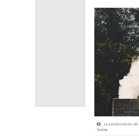
La contaminación del ai
Cedida