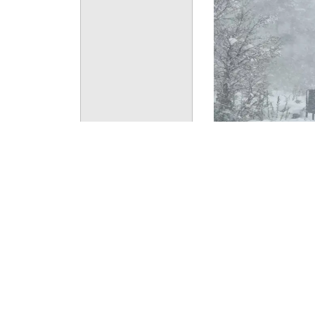
Condiciones invernale
La Corporación Na
parques y reservas
en sectores cordil
La medida afecta 