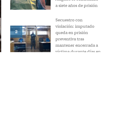
condenado a
siete años de
prisión
Secuestro
con
violación:
imputado
queda en
prisión
2
preventiva
tras
mantener
encerrada a
víctima
ocho
durante días
stradas
en Alto
Biobío
SENAPRED
hue,
mantiene