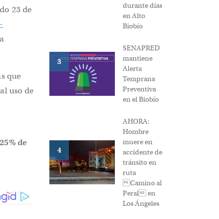
durante días
ado 23 de
en Alto
-
Biobío
la
SENAPRED
mantiene
3
Alerta
as que
Temprana
Preventiva
al uso de
en el Biobío
AHORA:
Hombre
 25% de
muere en
4
accidente de
tránsito en
ruta
Camino al
Peral en
Los Ángeles