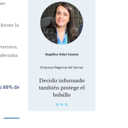
ser
forzar la
terioro,
Angélica Solar Lizama
 afectaba
Directora Regional del Sernac
Decidir informado
un 88% de
también protege el
bolsillo