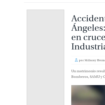
Accident
Ángeles:
en cruce
Industri
por
Millaray Herm
Un matrimonio resultó
Bomberos, SAMU y Ca