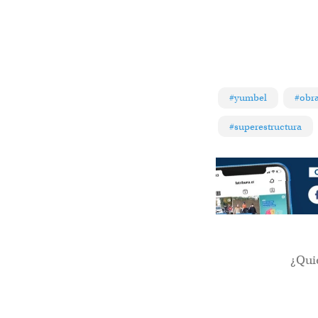
#yumbel
#obra
#superestructura
¿Qui