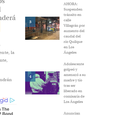
os
AHORA:
l
Suspenden
tránsito en
nderá
calle
3
s
Villagrán por
aumento del
caudal del
río Quilque
s
en Los
ente, la
Ángeles
nte,
Adolescente
golpeó y
amenazó a su
4
endrán
madre y tío
tras ser
liberado en
comisaría de
Los Ángeles
Anuncian