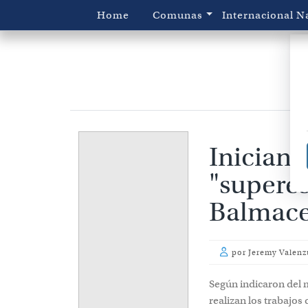
Home
Comunas
Internacional
N
Inician 
"superes
Balmace
por
Jeremy Valenz
Según indicaron del 
realizan los trabajos