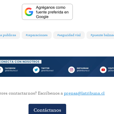
s publicas
#reparaciones
#seguridad vial
#puente balma
eres contactarnos? Escríbenos a
prensa@latribuna.cl
Contáctanos