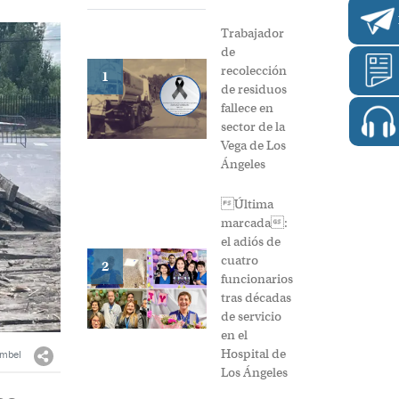
Trabajador
de
recolección
1
de residuos
fallece en
sector de la
Vega de Los
Ángeles
Última
marcada:
el adiós de
cuatro
2
funcionarios
tras décadas
de servicio
en el
Hospital de
umbel
Los Ángeles