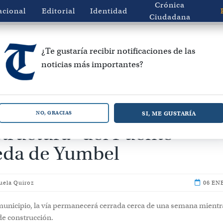
Crónica
acional
Editorial
Identidad
Ciudadana
¿Te gustaría recibir notificaciones de las
noticias más importantes?
trabajos de reparación en l
SI, ME GUSTARÍA
NO, GRACIAS
tructura" del Puente
da de Yumbel
uela Quiroz
06 EN
municipio, la vía permanecerá cerrada cerca de una semana mientr
 de construcción.