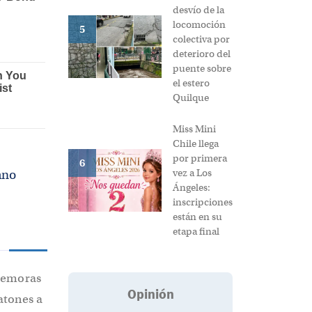
desvío de la
locomoción
5
colectiva por
deterioro del
puente sobre
el estero
Quilque
Miss Mini
Chile llega
por primera
6
vez a Los
ano
Ángeles:
inscripciones
están en su
etapa final
 demoras
Opinión
atones a