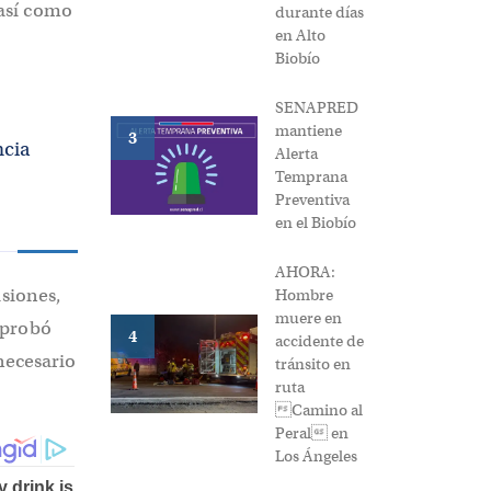
así como
durante días
en Alto
Biobío
SENAPRED
mantiene
3
ncia
Alerta
Temprana
Preventiva
en el Biobío
AHORA:
isiones,
Hombre
muere en
aprobó
4
accidente de
necesario
tránsito en
ruta
Camino al
Peral en
Los Ángeles