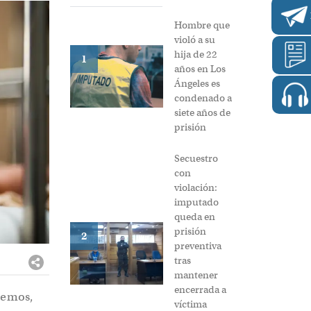
Hombre que
violó a su
hija de 22
1
años en Los
Ángeles es
condenado a
siete años de
prisión
Secuestro
con
violación:
imputado
queda en
prisión
2
preventiva
tras
mantener
encerrada a
demos,
víctima