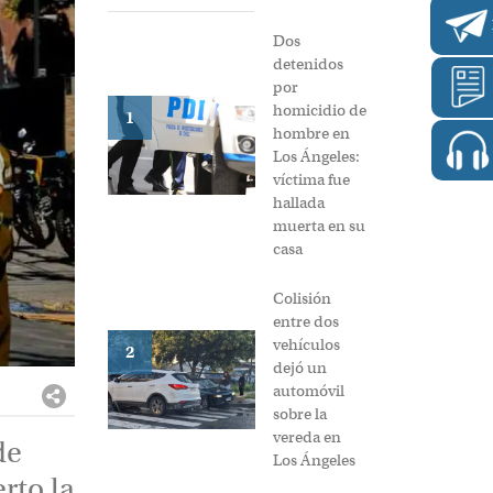
Dos
detenidos
por
homicidio de
1
hombre en
Los Ángeles:
víctima fue
hallada
muerta en su
casa
Colisión
entre dos
vehículos
2
dejó un
automóvil
sobre la
vereda en
de
Los Ángeles
rto la