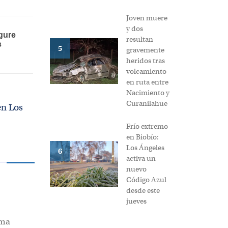
Joven muere
y dos
resultan
5
gravemente
heridos tras
volcamiento
en ruta entre
Nacimiento y
Curanilahue
en Los
Frío extremo
en Biobío:
Los Ángeles
6
activa un
nuevo
Código Azul
desde este
jueves
ima