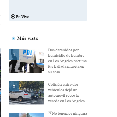
En Vivo
TO 2026
micilio
Más visto
Dos
detenidos
por
homicidio de
1
hombre en
Los Ángeles:
víctima fue
hallada
muerta en su
casa
Colisión
entre dos
vehículos
2