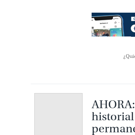
¿Qui
AHORA: 
médico 
desapar