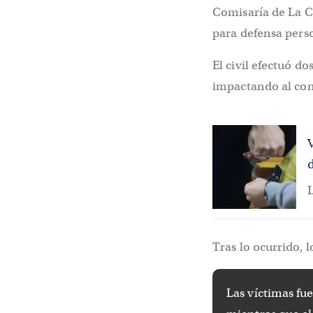
Comisaría de La C
para defensa perso
El civil efectuó do
impactando al cond
V
L
Tras lo ocurrido, 
Las víctimas fue