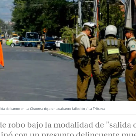
lida de banco en La Cisterna deja un asaltante fallecido / La Tribuna
de robo bajo la modalidad de "salida 
inó con un presunto delincuente mue