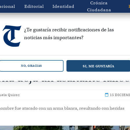
Crónica
acional
Editorial
Identidad
Ciudadana
¿Te gustaría recibir notificaciones de las
noticias más importantes?
strado a la salida de banc
SI, ME GUSTARÍA
NO, GRACIAS
rna deja un asaltante falle
uela Quiroz
15 DICIEM
l hombre fue atacado con un arma blanca, resultando con heridas