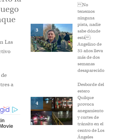
No
luego
tenemos
taque
ninguna
pista, nadie
3
sabe dónde
está:
on Las
Angelino de
35 años lleva
ctivo
más de dos
semanas
desaparecido
 de
tres a
Desborde del
estero
Quilque
4
provoca
anegamiento
y cortes de
tránsito en el
centro de Los
Ángeles