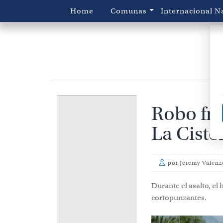
Home
Comunas
Internacional
N
Robo fru
La Ciste
por
Jeremy Valenz
Durante el asalto, e
cortopunzantes.