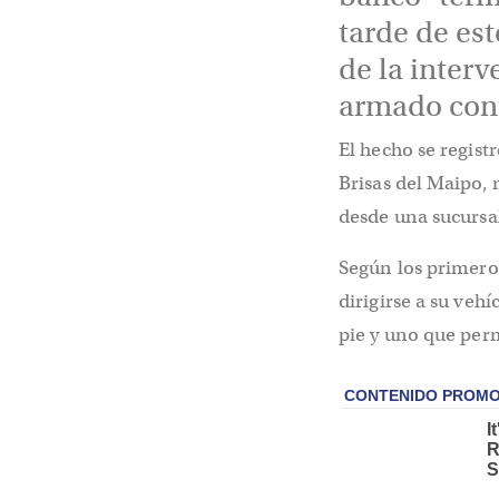
tarde de es
de la interv
armado cont
El hecho se regist
Brisas del Maipo, 
desde una sucursal
Según los primero
dirigirse a su vehí
pie y uno que per