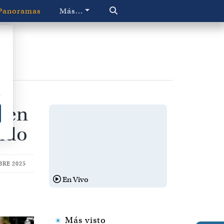
Panoramas
Más...
o en
cido
BRE 2025
En Vivo
Más visto