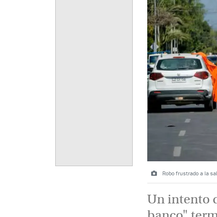
Robo frustrado a la sa
Un intento 
banco" term