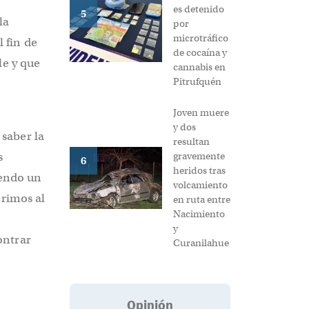
es detenido
5
la
por
microtráfico
 fin de
de cocaína y
le y que
cannabis en
Pitrufquén
Joven muere
y dos
saber la
resultan
gravemente
s
6
heridos tras
iendo un
volcamiento
erimos al
en ruta entre
Nacimiento
y
ontrar
Curanilahue
Opinión