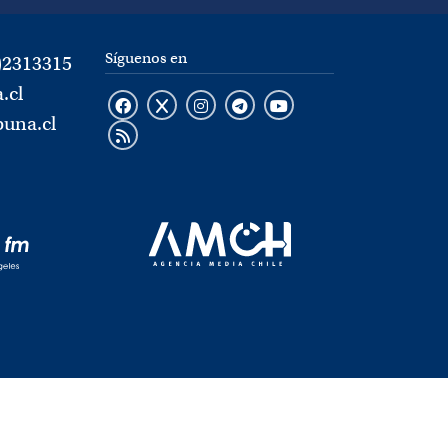
Síguenos en
)2313315
.cl
buna.cl