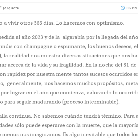
” Jorquera
06 EN
 vivir otros 365 días. Lo hacemos con optimismo.
edida al año 2023 y de la algarabía por la llegada del añ
 brindis con champagne o espumante, los buenos deseos, 
), la realidad nos muestra diversas situaciones que nos h
ar acerca de la vida y su fragilidad. En la noche del 31 de
on rapidez por nuestra mente tantos sucesos ocurridos e
go, generalmente, nos hacemos muchos propósitos, meta
 por lograr en el año que comienza, valorando lo ocurrid
do para seguir madurando (proceso interminable).
talla continua. No sabemos cuándo tendrá término. Para 
ilidades sólo puede esperarse con la muerte, que la mayoría
o menos nos imaginamos. Es algo inevitable que todos los