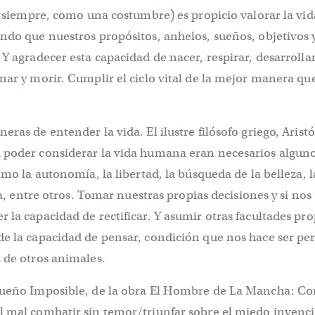
(y siempre, como una costumbre) es propicio valorar la vid
ndo que nuestros propósitos, anhelos, sueños, objetivos 
 Y agradecer esta capacidad de nacer, respirar, desarrolla
nar y morir. Cumplir el ciclo vital de la mejor manera qu
ras de entender la vida. El ilustre filósofo griego, Aristó
 poder considerar la vida humana eran necesarios algun
omo la autonomía, la libertad, la búsqueda de la belleza, l
fía, entre otros. Tomar nuestras propias decisiones y si nos
 la capacidad de rectificar. Y asumir otras facultades pro
de la capacidad de pensar, condición que nos hace ser pe
a de otros animales.
Sueño Imposible, de la obra El Hombre de La Mancha: Con
l mal combatir sin temor/triunfar sobre el miedo invenc