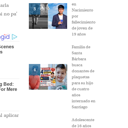
en
arla
3
Nacimiento
i no pa’
por
fallecimiento
de joven de
19 años
Familia de
Santa
Bárbara
busca
4
donantes de
plaquetas
para su hijo
de cuatro
años
internado en
Santiago
l aplicar
Adolescente
de 16 años