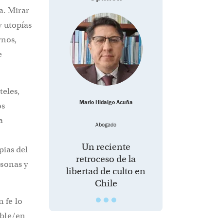
a. Mirar
y utopías
rnos,
e
teles,
Mario Hidalgo Acuña
os
a
Abogado
Un reciente
pias del
retroceso de la
rsonas y
libertad de culto en
Chile
 fe lo
ible/en