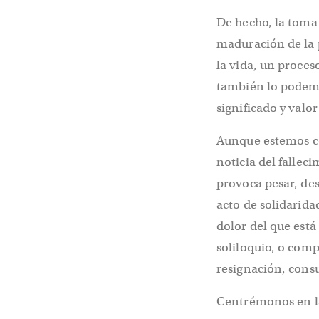
De hecho, la toma 
maduración de la 
la vida, un proces
también lo podemo
significado y valo
Aunque estemos co
noticia del fallec
provoca pesar, des
acto de solidarida
dolor del que está 
soliloquio, o com
resignación, consu
Centrémonos en la