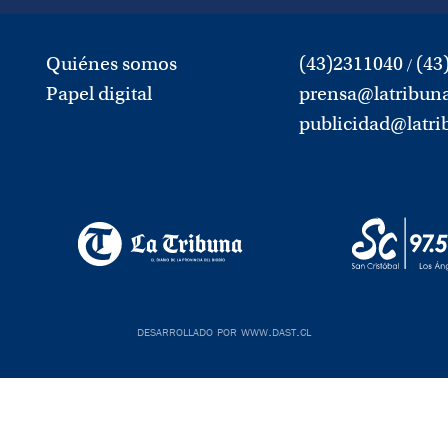
Quiénes somos
(43)2311040
(43
/
Papel digital
prensa@latribuna
publicidad@latri
desarrollado por www.dast.cl