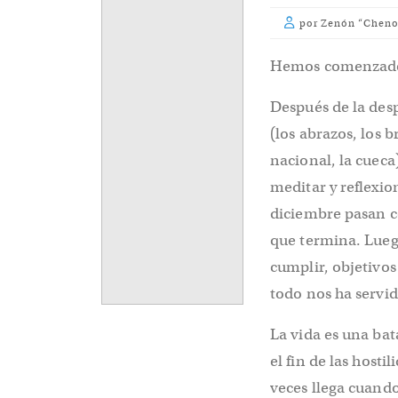
por Zenón “Cheno
Hemos comenzado a
Después de la desp
(los abrazos, los
nacional, la cueca
meditar y reflexion
diciembre pasan c
que termina. Lue
cumplir, objetivos
todo nos ha servi
La vida es una ba
el fin de las host
veces llega cuand