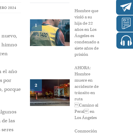
ERO 2024
Hombre que
violó a su
hija de 22
1
años en Los
o nuevo,
Ángeles es
condenado a
el himno
siete años de
acen
prisión
AHORA:
n el año
Hombre
s por
muere en
2
accidente de
o, porque
tránsito en
ruta
Camino al
Peral en
algunos
Los Ángeles
 de las
 seres
Conmoción