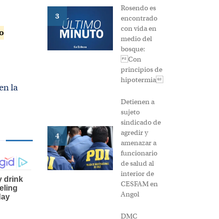
Rosendo es
3
encontrado
con vida en
o
medio del
bosque:
Con
principios de
hipotermia
en la
Detienen a
sujeto
sindicado de
agredir y
4
amenazar a
funcionario
de salud al
interior de
CESFAM en
Angol
DMC