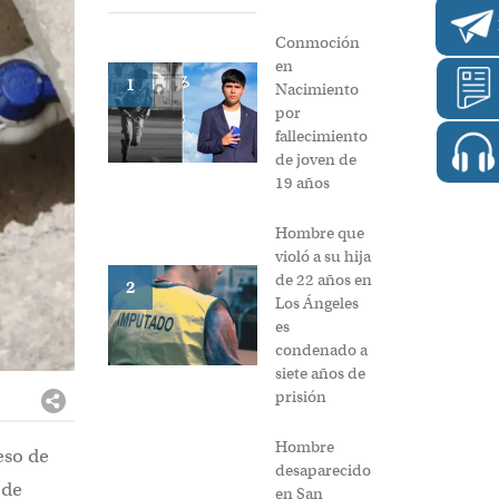
Conmoción
en
1
Nacimiento
por
fallecimiento
de joven de
19 años
Hombre que
violó a su hija
de 22 años en
2
Los Ángeles
es
condenado a
siete años de
prisión
Hombre
eso de
desaparecido
 de
en San