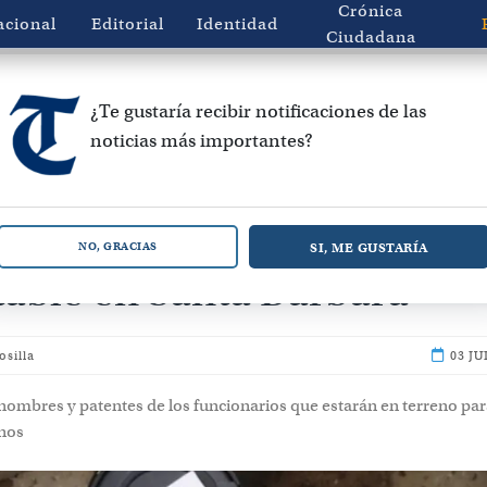
Crónica
acional
Editorial
Identidad
Ciudadana
¿Te gustaría recibir notificaciones de las
noticias más importantes?
l recambio de medidores d
SI, ME GUSTARÍA
NO, GRACIAS
able en Santa Bárbara
osilla
03 JU
 nombres y patentes de los funcionarios que estarán en terreno pa
inos