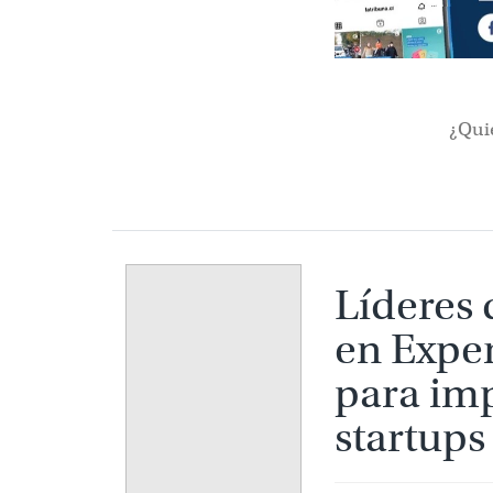
¿Qui
Líderes 
Experie
impulsar
en la re