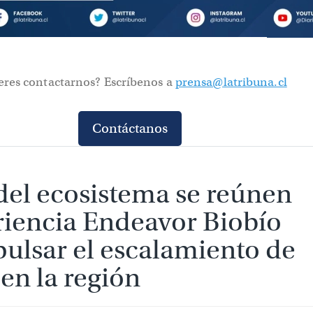
eres contactarnos? Escríbenos a
prensa@latribuna.cl
Contáctanos
del ecosistema se reúnen 
ncia Endeavor Biobío para
 el escalamiento de startu
gión