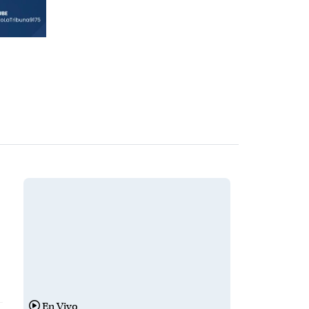
en
ps
En Vivo