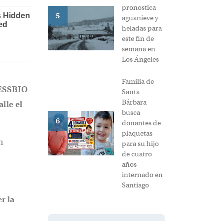
pronostica
5
aguanieve y
heladas para
este fin de
semana en
Los Ángeles
Familia de
 ESSBIO
Santa
Bárbara
lle el
busca
6
donantes de
plaquetas
n
para su hijo
de cuatro
años
internado en
Santiago
r la