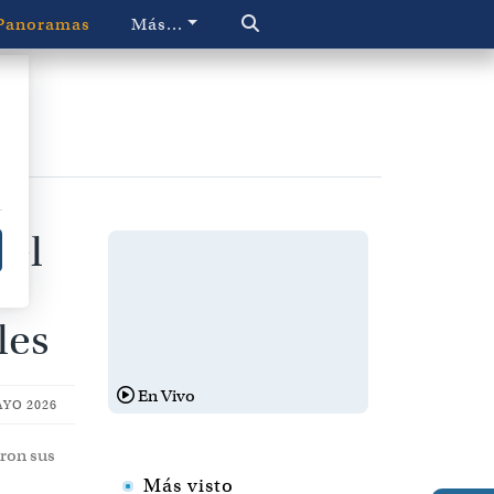
Panoramas
Más...
del
les
En Vivo
AYO 2026
eron sus
Más visto