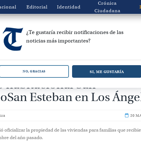
Crónica
acional
Editorial
Identidad
Ciudadana
¿Te gustaría recibir notificaciones de las
noticias más importantes?
 escrituras a 365 familias 
SI, ME GUSTARÍA
NO, GRACIAS
 habitacional San
coSan Esteban en Los Ánge
ira
20 M
 oficializar la propiedad de las viviendas para familias que recibi
mbre del año pasado.