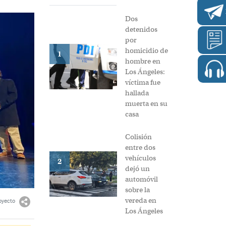
Dos
detenidos
por
homicidio de
1
hombre en
Los Ángeles:
víctima fue
hallada
muerta en su
casa
Colisión
entre dos
vehículos
2
dejó un
automóvil
sobre la
vereda en
oyecto
Los Ángeles