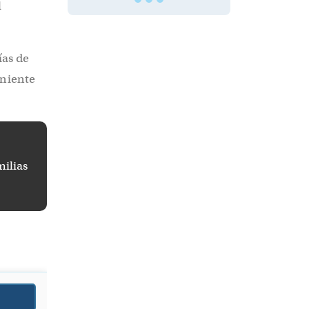
l
ías de
oniente
milias