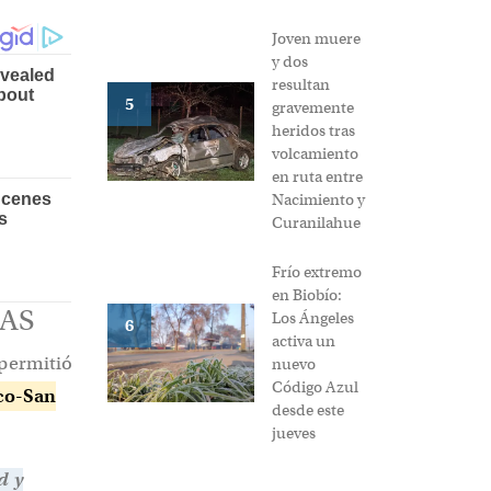
Joven muere
y dos
resultan
5
gravemente
heridos tras
volcamiento
en ruta entre
Nacimiento y
Curanilahue
Frío extremo
en Biobío:
IAS
Los Ángeles
6
activa un
 permitió
nuevo
Código Azul
sco-San
desde este
jueves
d y