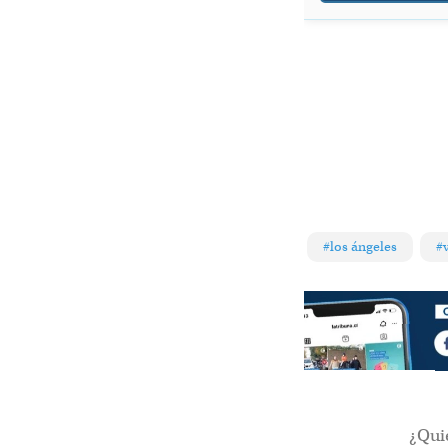
#los ángeles
#
¿Qui