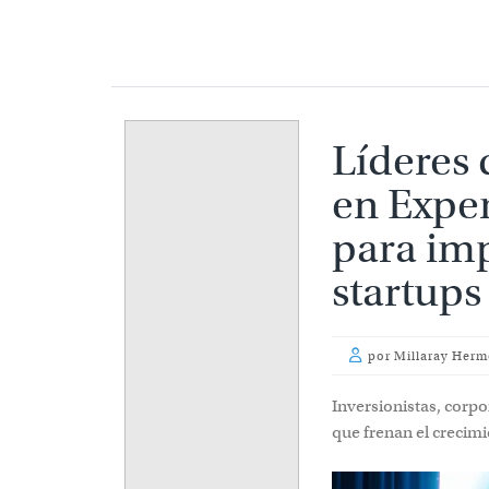
Líderes 
en Expe
para imp
startups
por
Millaray Herm
Inversionistas, corpo
que frenan el crecim