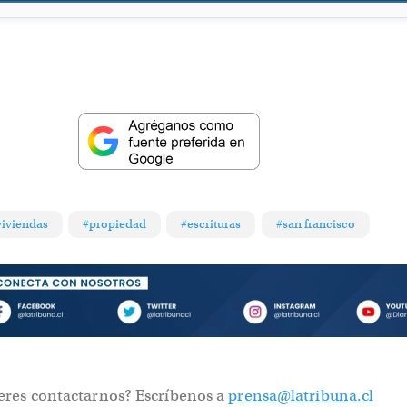
viviendas
#propiedad
#escrituras
#san francisco
eres contactarnos? Escríbenos a
prensa@latribuna.cl