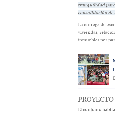
tranquilidad para
consolidación de 
La entrega de escr
viviendas, relacio
inmuebles por part
E
PROYECTO 
El conjunto habit