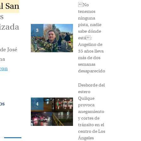
al San
No
tenemos
as
ninguna
izada
pista, nadie
3
sabe dónde
está:
Angelino de
lde José
35 años lleva
más de dos
na
semanas
eron
desaparecido
Desborde del
estero
Quilque
os
4
provoca
anegamiento
y cortes de
tránsito en el
centro de Los
Ángeles