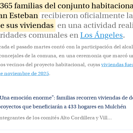
365 familias del conjunto habitacion
an Esteban
recibieron oficialmente l
de sus viviendas
en una actividad real
oridades comunales en
Los Ángeles
.
rada el pasado martes contó con la participación del alca
 concejales de la comuna, en una ceremonia que marcó u
os vecinos del proyecto habitacional, cuyas
viviendas fu
te noviembre de 2025
.
"Una emoción enorme": familias recorren viviendas de d
proyectos que beneficiarán a 433 hogares en Mulchén
ntegrantes de los comités Alto Cordillera y Vill...