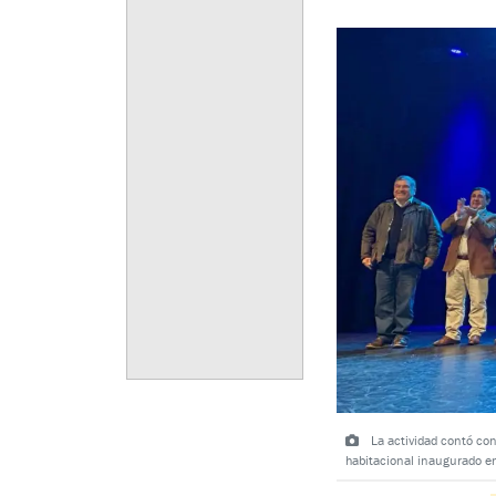
La actividad contó con
habitacional inaugurado e