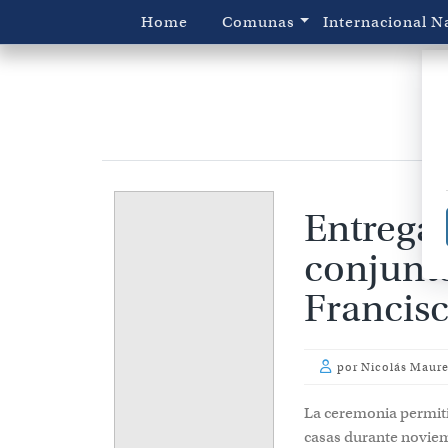
Home
Comunas
Internacional
N
Entregan
conjunto
Francis
por
Nicolás Maure
La ceremonia permitió
casas durante novie