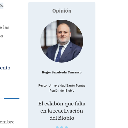
la
Opinión
e las
os
iento
Roger Sepúlveda Carrasco
Rector Universidad Santo Tomás
Región del Biobío
El eslabón que falta
en la reactivación
del Biobío
iembre