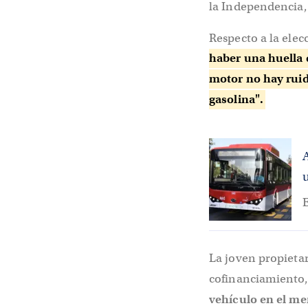
la Independencia
Respecto a la elec
haber una huella 
motor no hay ruido
gasolina".
A
E
La joven propieta
cofinanciamiento
vehículo en el me