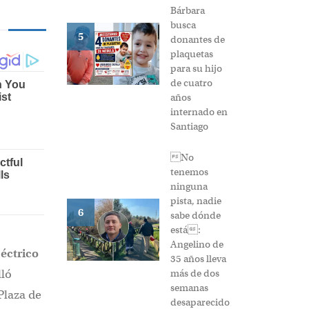
Bárbara
busca
5
donantes de
plaquetas
para su hijo
de cuatro
años
internado en
Santiago
No
tenemos
ninguna
pista, nadie
6
sabe dónde
está:
Angelino de
léctrico
35 años lleva
lló
más de dos
semanas
Plaza de
desaparecido