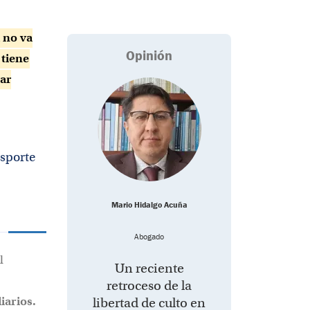
 no va
Opinión
 tiene
ar
nsporte
Mario Hidalgo Acuña
Abogado
l
Un reciente
retroceso de la
iarios.
libertad de culto en