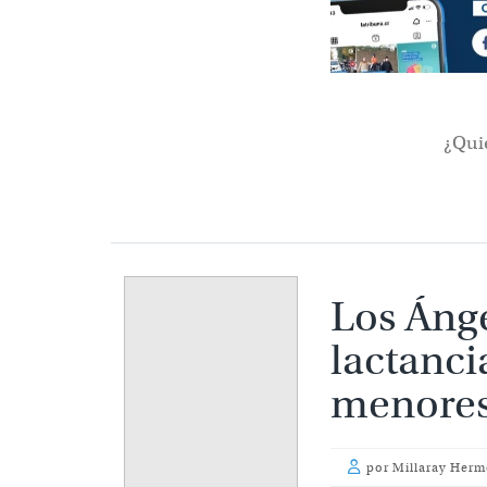
¿Qui
Los Ánge
lactanci
menores
por
Millaray Herm