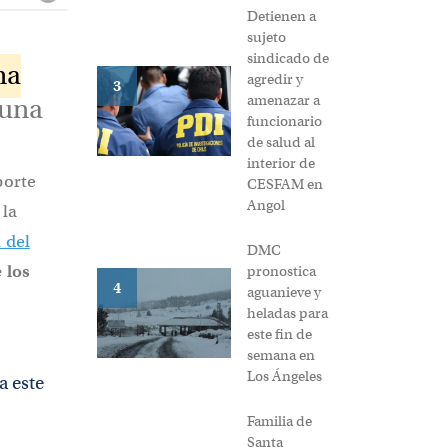
Detienen a
sujeto
sindicado de
ma
agredir y
3
amenazar a
 una
funcionario
de salud al
interior de
porte
CESFAM en
Angol
 la
 del
DMC
 los
pronostica
4
aguanieve y
heladas para
este fin de
semana en
Los Ángeles
a este
Familia de
Santa