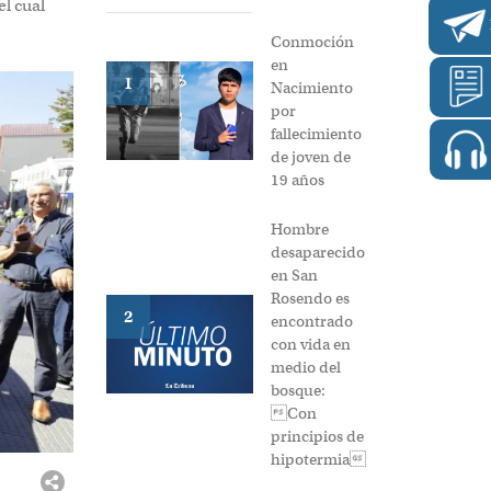
el cual
Conmoción
en
1
Nacimiento
por
fallecimiento
de joven de
19 años
Hombre
desaparecido
en San
Rosendo es
2
encontrado
con vida en
medio del
bosque:
Con
principios de
hipotermia