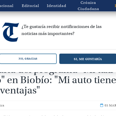
Crónica
acional
Editorial
Identidad
Ciudadana
¿Te gustaría recibir notificaciones de las
noticias más importantes?
 convierte en la primera
SI, ME GUSTARÍA
NO, GRACIAS
aria del programa "Mi taxi
o" en Biobío: "Mi auto tien
ventajas"
ira
05 MAR