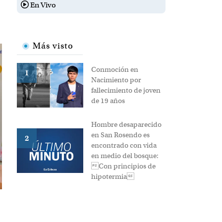
lo afectivo
Más visto
Conmoción
en
1
Nacimiento
por
fallecimiento
de joven de
19 años
Hombre
desaparecido
en San
Rosendo es
2
encontrado
con vida en
medio del
bosque:
Con