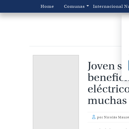
Home
Comunas
Internacional
N
Joven se
benefici
eléctric
muchas 
por
Nicolás Maure