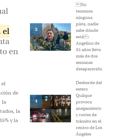
No
ual
tenemos
ninguna
pista, nadie
 el
3
sabe dónde
está:
nta
Angelino de
to en
35 años lleva
más de dos
semanas
desaparecido
Desborde del
 el
estero
ución de
Quilque
4
 la
provoca
anegamiento
tados, la
y cortes de
35% y la
tránsito en el
centro de Los
Ángeles