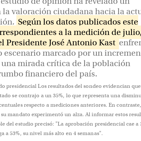
 estudio de opinión ha revelado un
 la valoración ciudadana hacia la act
ión.
Según los datos publicados este
respondientes a la medición de julio,
l Presidente José Antonio Kast
enfre
 escenario marcado por un incremen
 una mirada crítica de la población
rumbo financiero del país.
do presidencial Los resultados del sondeo evidencian que
stado se contrajo a un 35%, lo que representa una dismin
entuales respecto a mediciones anteriores. En contraste,
 su mandato experimentó un alza. Al informar estos resul
e del estudio precisó: "La aprobación presidencial cae a 
a a 53%, su nivel más alto en 4 semanas".