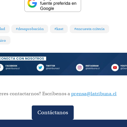
dad
#desaprobación
#kast
#encuesta criteria
ico
eres contactarnos? Escríbenos a
prensa@latribuna.cl
Contáctanos