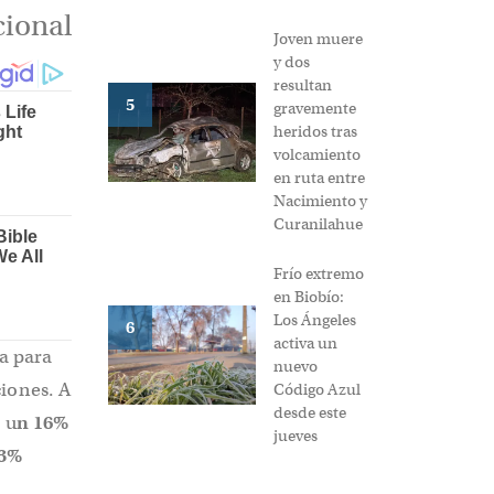
cional
Joven muere
y dos
resultan
5
gravemente
heridos tras
volcamiento
en ruta entre
Nacimiento y
Curanilahue
Frío extremo
en Biobío:
Los Ángeles
6
activa un
a para
nuevo
iones. A
Código Azul
desde este
 u
n 16%
jueves
13%