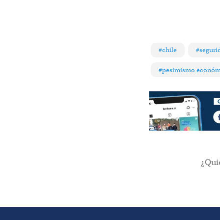
#chile
#seguri
#pesimismo económ
¿Qui