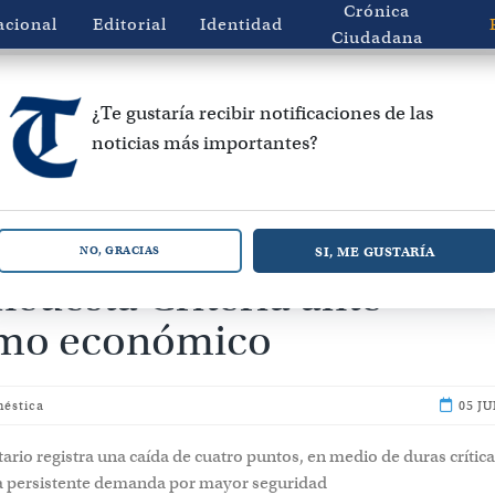
Crónica
acional
Editorial
Identidad
Ciudadana
¿Te gustaría recibir notificaciones de las
noticias más importantes?
ación de Kast llega al 53
SI, ME GUSTARÍA
NO, GRACIAS
cuesta Criteria ante
mo económico
méstica
05 JU
ario registra una caída de cuatro puntos, en medio de duras críticas
 la persistente demanda por mayor seguridad