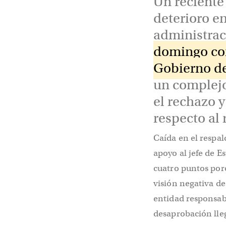
Un reciente
deterioro en
administrac
domingo cor
Gobierno de
un complejo
el rechazo y
respecto al 
Caída en el respal
apoyo al jefe de E
cuatro puntos porc
visión negativa de
entidad responsabl
desaprobación lleg