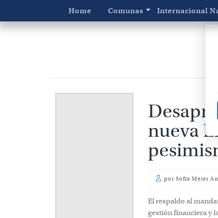
Home
Comunas
Internacional
N
Desaprob
nueva En
pesimis
por
Sofía Meier A
El respaldo al mandat
gestión financiera y