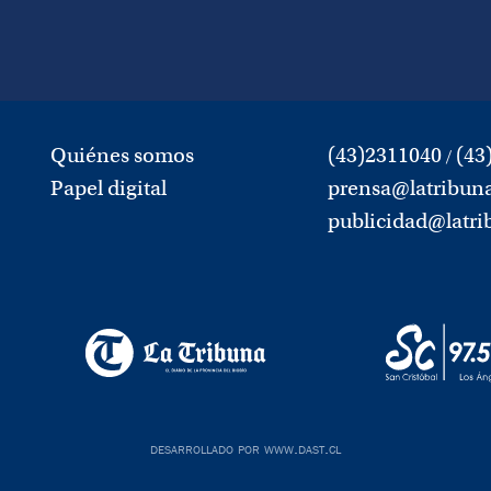
Quiénes somos
(43)2311040
(43
/
Papel digital
prensa@latribuna
publicidad@latri
desarrollado por www.dast.cl