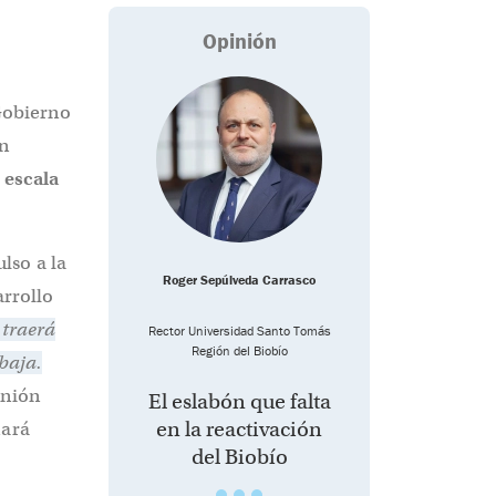
Opinión
 Gobierno
ón
 escala
lso a la
Roger Sepúlveda Carrasco
arrollo
 traerá
Rector Universidad Santo Tomás
Región del Biobío
baja.
inión
El eslabón que falta
en la reactivación
nará
del Biobío