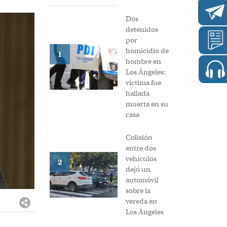
Dos
detenidos
por
homicidio de
1
hombre en
Los Ángeles:
víctima fue
hallada
muerta en su
casa
Colisión
entre dos
vehículos
2
dejó un
automóvil
sobre la
vereda en
Los Ángeles