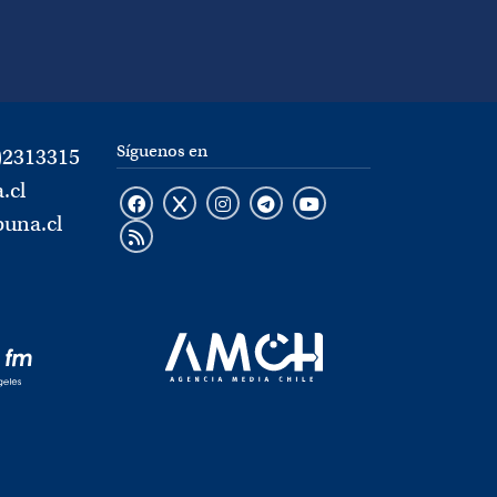
Síguenos en
)2313315
.cl
buna.cl