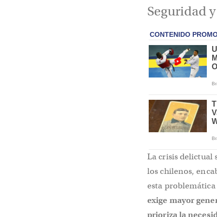
Seguridad y
La crisis delictua
los chilenos, enc
esta problemática 
exige mayor gener
prioriza la neces