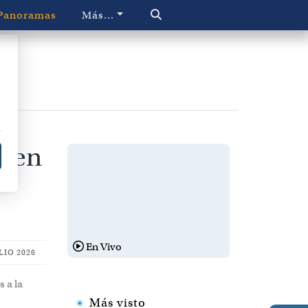
Panoramas
Más...
% en
En Vivo
LIO 2026
 a la
Más visto