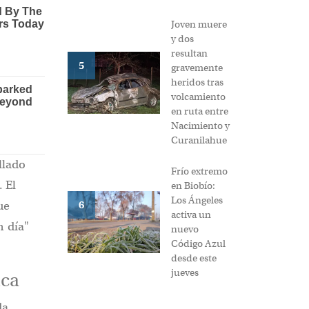
Joven muere
y dos
resultan
5
gravemente
heridos tras
volcamiento
en ruta entre
Nacimiento y
Curanilahue
llado
Frío extremo
 El
en Biobío:
Los Ángeles
ue
6
activa un
n día"
nuevo
Código Azul
desde este
jueves
ica
da