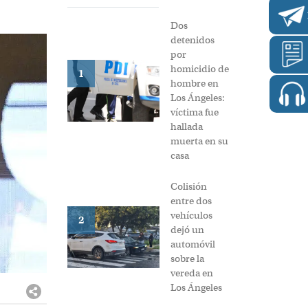
Dos
detenidos
por
homicidio de
1
hombre en
Los Ángeles:
víctima fue
hallada
muerta en su
casa
Colisión
entre dos
vehículos
2
dejó un
automóvil
sobre la
vereda en
Los Ángeles