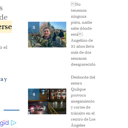
No
s
tenemos
 de
ninguna
pista, nadie
erse
3
sabe dónde
está:
Angelino de
35 años lleva
o el
más de dos
semanas
desaparecido
Desborde del
a y
estero
Quilque
4
provoca
anegamiento
y cortes de
tránsito en el
centro de Los
Ángeles