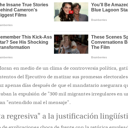
floran en medio de un clima de controversia política, gati
intentos del Ejecutivo de matizar sus promesas electorales.
 luz apenas días después de que el mandatario asegurara q
aban la expulsión de "300 mil migrantes irregulares en u
an "entendido mal el mensaje".
a regresiva" a la justificación lingüíst
o de explicaciones choca de frente con la retórica emplea