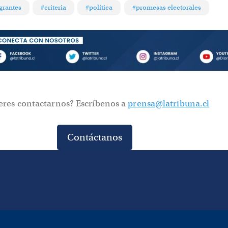
grantes
#criteria
#política
#promesas electorales
eres contactarnos? Escríbenos a
prensa@latribuna.cl
Contáctanos