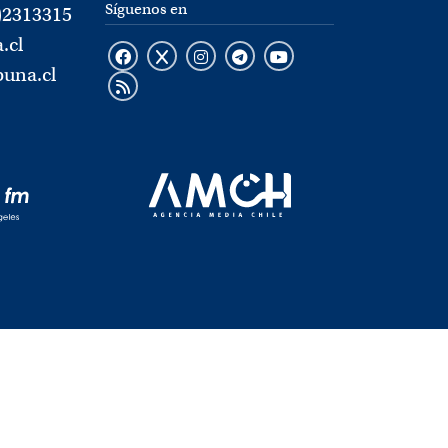
Síguenos en
)2313315
.cl
buna.cl