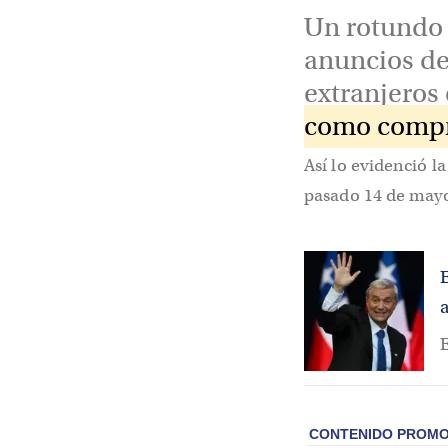
Un rotundo 
anuncios del
extranjeros 
como compro
Así lo evidenció l
pasado 14 de mayo
E