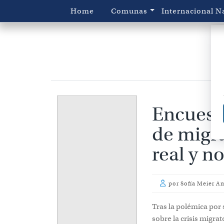
Home
Comunas
Internacional
N
Encuesta
de migr
real y n
por
Sofía Meier A
Tras la polémica por 
sobre la crisis migra