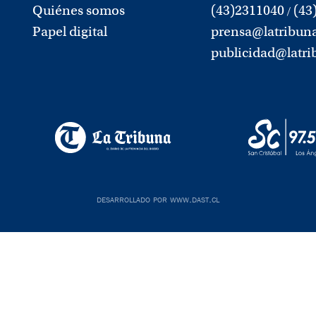
Quiénes somos
(43)2311040
(43
/
Papel digital
prensa@latribuna
publicidad@latri
desarrollado por www.dast.cl