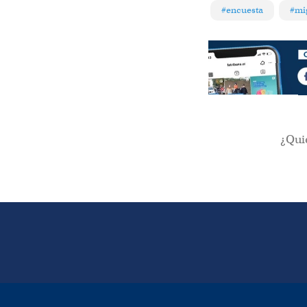
#encuesta
#mi
¿Qui