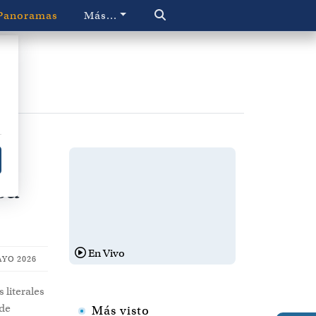
Panoramas
Más...
ón
sa
En Vivo
AYO 2026
 literales
 de
Más visto