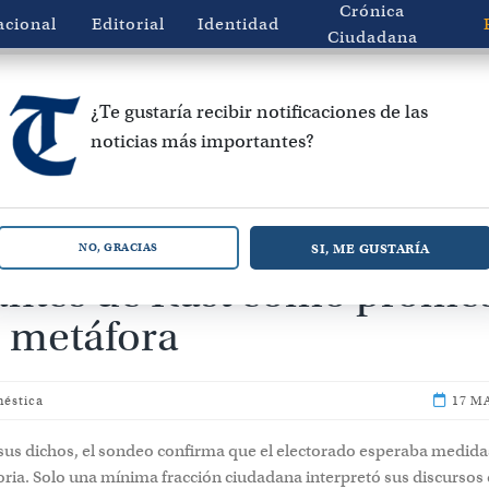
Crónica
acional
Editorial
Identidad
Ciudadana
¿Te gustaría recibir notificaciones de las
noticias más importantes?
 Criteria: 76% vio expulsi
SI, ME GUSTARÍA
NO, GRACIAS
antes de Kast como prome
o metáfora
méstica
17 M
sus dichos, el sondeo confirma que el electorado esperaba medidas
toria. Solo una mínima fracción ciudadana interpretó sus discursos