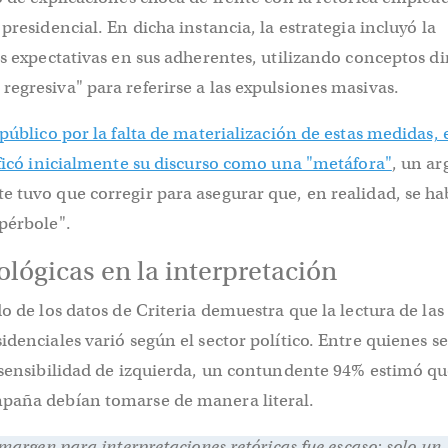
presidencial. En dicha instancia, la estrategia incluyó la
as expectativas en sus adherentes, utilizando conceptos di
egresiva" para referirse a las expulsiones masivas.
 público por la falta de materialización de estas medidas, 
ificó inicialmente su discurso como una "metáfora"
, un a
 tuvo que corregir para asegurar que, en realidad, se ha
pérbole".
ológicas en la interpretación
do de los datos de Criteria demuestra que la lectura de las
idenciales varió según el sector político. Entre quienes se
 sensibilidad de izquierda, un contundente 94% estimó qu
paña debían tomarse de manera literal.
 margen para interpretaciones retóricas fue escaso: solo un