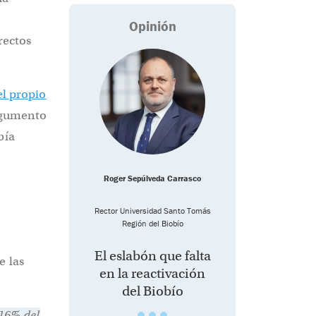
Opinión
rectos
el propio
rgumento
bía
Roger Sepúlveda Carrasco
Rector Universidad Santo Tomás
Región del Biobío
El eslabón que falta
e las
en la reactivación
del Biobío
 16% del