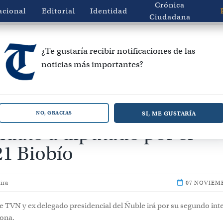
Crónica
acional
Editorial
Identidad
Ciudadana
¿Te gustaría recibir notificaciones de las
noticias más importantes?
rrán anuncia su carrera p
SI, ME GUSTARÍA
NO, GRACIAS
idato a diputado por el
 21 Biobío
ira
07 NOVIEMB
de TVN y ex delegado presidencial del Ñuble irá por su segundo int
zona.