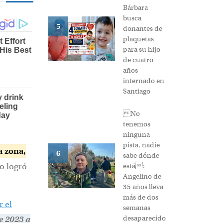
Bárbara
busca
5
donantes de
plaquetas
para su hijo
de cuatro
años
internado en
Santiago
No
tenemos
ninguna
pista, nadie
a zona,
6
sabe dónde
o logró
está:
Angelino de
35 años lleva
más de dos
 el
semanas
desaparecido
e 2023 a