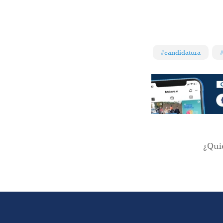
#candidatura
#
¿Qui