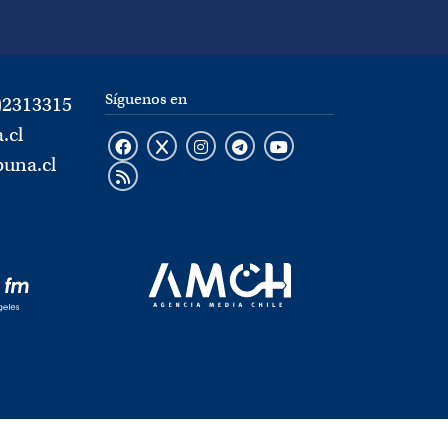
Síguenos en
)2313315
.cl
buna.cl