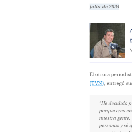
julio de 2024
.
Y
El otrora periodis
(TVN)
, entregó su
"He decidido p
porque creo en
nuestra gente.
personas y sé 