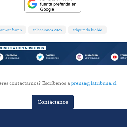
anwar farrán
#elecciones 2025
#diputado biobío
eres contactarnos? Escríbenos a
prensa@latribuna.cl
Contáctanos