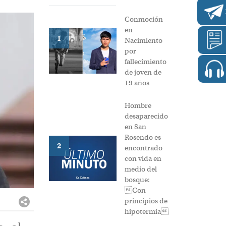
Conmoción
en
1
Nacimiento
por
fallecimiento
de joven de
19 años
Hombre
desaparecido
en San
Rosendo es
2
encontrado
con vida en
medio del
bosque:
Con
principios de
hipotermia