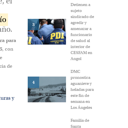
, el
Detienen a
sujeto
sindicado de
ío
agredir y
3
año.
amenazar a
funcionario
ra para
de salud al
interior de
5
, con
CESFAM en
se
Angol
cia de
DMC
pronostica
4
aguanieve y
heladas para
este fin de
turas y
semana en
Los Ángeles
Familia de
Santa