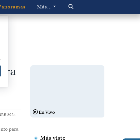
Panoramas
Más...
ara
En Vivo
RE 2024
ento para
Más visto