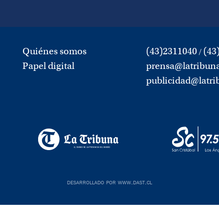
Quiénes somos
(43)2311040
(43
/
Papel digital
prensa@latribuna
publicidad@latri
desarrollado por www.dast.cl