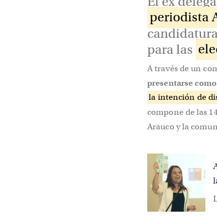
El ex delega
periodista 
candidatur
para las
ele
A través de un co
presentarse como 
la intención de di
compone de las 14 
Arauco y la comun
A
l
L