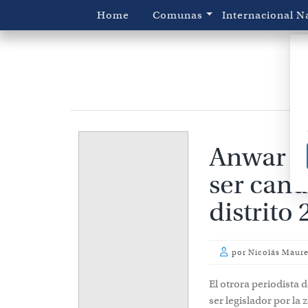
Home
Comunas
Internacional
N
Anwar Fa
ser cand
distrito
por
Nicolás Maure
El otrora periodista 
ser legislador por la 