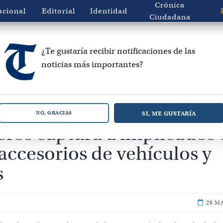
Crónica
acional
Editorial
Identidad
Ciudadana
¿Te gustaría recibir notificaciones de las
noticias más importantes?
tenidos en Hualpén:
SI, ME GUSTARÍA
NO, GRACIAS
ros captura a implicados 
accesorios de vehículos y
s
26 M