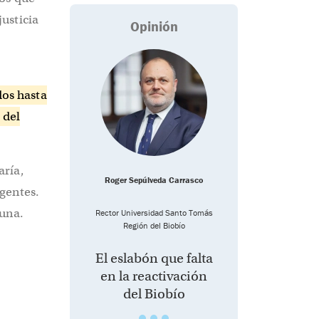
usticia
Opinión
dos hasta
 del
aría,
Roger Sepúlveda Carrasco
gentes.
muna.
Rector Universidad Santo Tomás
Región del Biobío
El eslabón que falta
en la reactivación
del Biobío