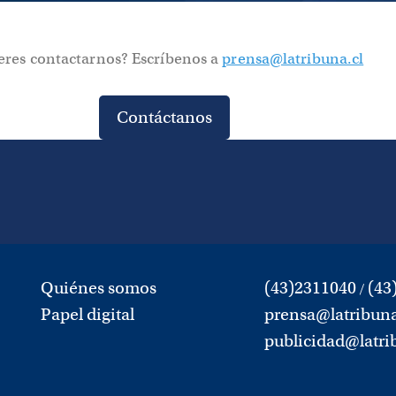
eres contactarnos? Escríbenos a
prensa@latribuna.cl
Contáctanos
Quiénes somos
(43)2311040
(43
/
Papel digital
prensa@latribuna
publicidad@latri