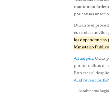
mantenían órdene
por causas anterio
Durante el procedi
cuarteles móviles 
las dependencias p
Ministerio Público
#Hualpén
: Ocho p
por los delitos de
Esto tras el despl
#LaPrevenciónEsN
— Carabineros Regió