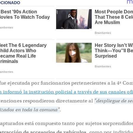
 fue ejecutada por funcionarios pertenecientes a la 4ª Com
 informó la institución policial a través de sus canales ofi
etenciones respondieron directamente al
"despliegue de se
lizados en toda la comuna"
.
capturados está compuesto tanto por sujetos sorprendido
ustracción de accesorios de vehículos
, como por individu