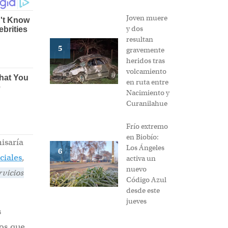
Joven muere
y dos
resultan
5
gravemente
heridos tras
volcamiento
en ruta entre
Nacimiento y
Curanilahue
Frío extremo
en Biobío:
isaría
Los Ángeles
6
ciales
,
activa un
nuevo
rvicios
Código Azul
desde este
jueves
s
os que