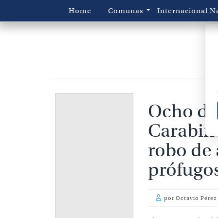
Home
Comunas
Internacional
N
Ocho de
Carabine
robo de 
prófugo
por
Octavio Pérez