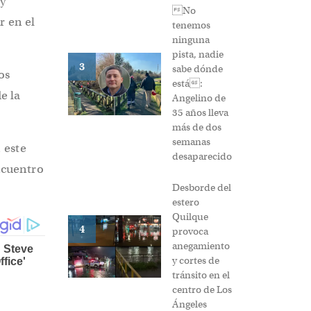
 y
No
r en el
tenemos
ninguna
pista, nadie
3
sabe dónde
os
está:
e la
Angelino de
35 años lleva
más de dos
semanas
 este
desaparecido
ncuentro
Desborde del
estero
Quilque
4
provoca
anegamiento
y cortes de
tránsito en el
centro de Los
Ángeles