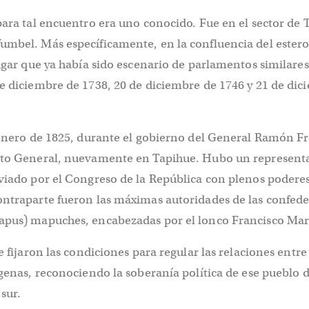
para tal encuentro era uno conocido. Fue en el sector de 
umbel. Más específicamente, en la confluencia del ester
lugar que ya había sido escenario de parlamentos similares 
e diciembre de 1738, 20 de diciembre de 1746 y 21 de dic
 enero de 1825, durante el gobierno del General Ramón Fre
nto General, nuevamente en Tapihue. Hubo un represent
viado por el Congreso de la República con plenos poderes
ontraparte fueron las máximas autoridades de las confed
apus) mapuches, encabezadas por el lonco Francisco Mar
e fijaron las condiciones para regular las relaciones entre
ígenas, reconociendo la soberanía política de ese pueblo d
 sur.