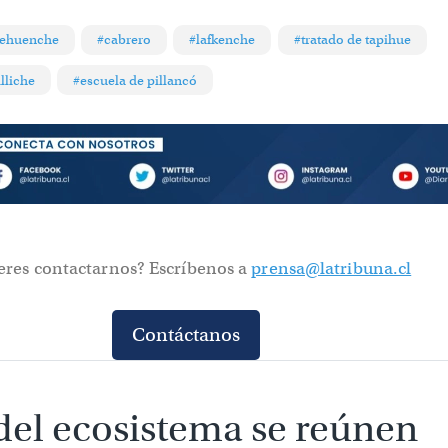
ehuenche
#cabrero
#lafkenche
#tratado de tapihue
lliche
#escuela de pillancó
eres contactarnos? Escríbenos a
prensa@latribuna.cl
Contáctanos
del ecosistema se reúnen 