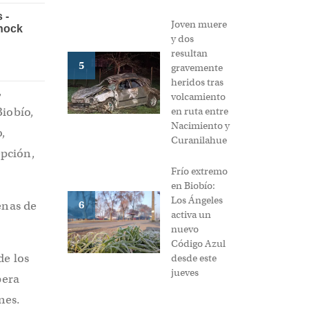
Joven muere
y dos
resultan
5
gravemente
heridos tras
,
volcamiento
Biobío,
en ruta entre
Nacimiento y
o,
Curanilahue
epción,
Frío extremo
en Biobío:
Los Ángeles
enas de
6
activa un
nuevo
Código Azul
de los
desde este
jueves
pera
nes.