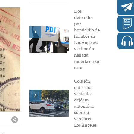
Dos
detenidos
por
homicidio de
1
hombre en
Los Ángeles:
víctima fue
hallada
muerta en su
casa
Colisión
entre dos
vehículos
2
dejó un
automóvil
sobre la
vereda en
Los Ángeles