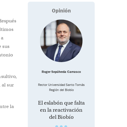
Opinión
 después
últimos
 a
e sus
ntonio
Roger Sepúlveda Carrasco
sultivo,
al sur
Rector Universidad Santo Tomás
Región del Biobío
El eslabón que falta
ntre la
en la reactivación
del Biobío