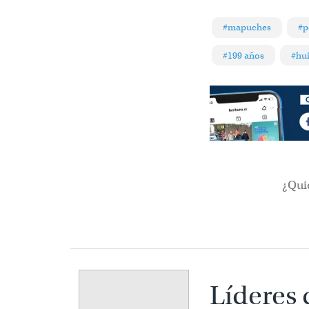
#mapuches
#p
#199 años
#hui
¿Qui
Líderes 