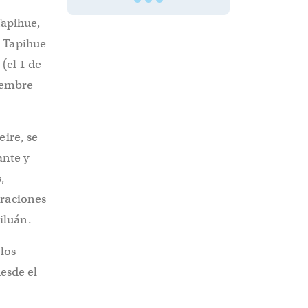
Tapihue,
o Tapihue
(el 1 de
iembre
ire, se
ante y
,
eraciones
iluán.
 los
esde el