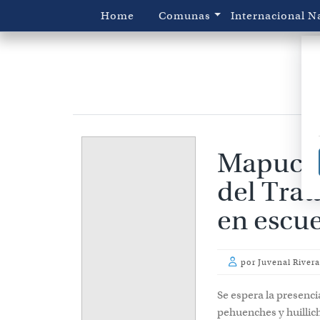
Home
Comunas
Internacional
N
Mapuche
del Tra
en escue
por
Juvenal River
Se espera la presenc
pehuenches y huillich