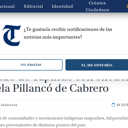
Crónica
acional
Editorial
Identidad
Ciudadana
¿Te gustaría recibir notificaciones de las
noticias más importantes?
s conmemorarán 199 añ
SI, ME GUSTARÍA
NO, GRACIAS
tado de Tapihue con encue
la Pillancó de Cabrero
a Sanhueza
06 EN
ia de comunidades y asociaciones indígenas mapuches, lafquenche
es provenientes de distintos puntos del país.