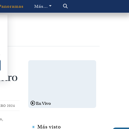
Panoramas
Más...
os
ntro
En Vivo
ERO 2024
s,
Más visto